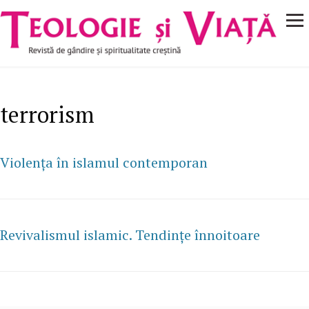
Navigare
Mergi la conţinutul principal
principală
terrorism
Violenţa în islamul contemporan
Revivalismul islamic. Tendinţe înnoitoare