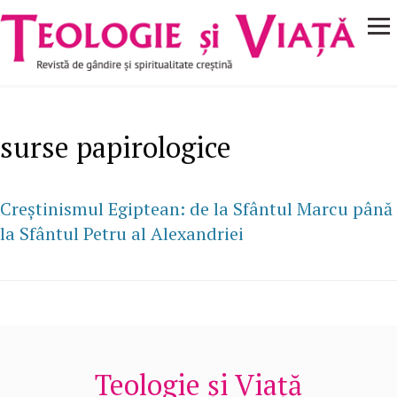
Navigare
Mergi la conţinutul principal
principală
surse papirologice
Creştinismul Egiptean: de la Sfântul Marcu până
la Sfântul Petru al Alexandriei
Teologie și Viață