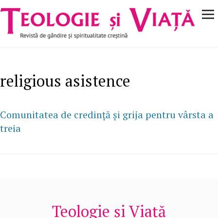
Navigare
Mergi la conţinutul principal
principală
religious asistence
Comunitatea de credință și grija pentru vârsta a
treia
Teologie și Viață