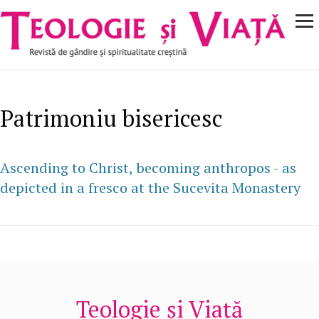
Navigare
Mergi la conţinutul principal
principală
Patrimoniu bisericesc
Ascending to Christ, becoming anthropos - as
depicted in a fresco at the Sucevita Monastery
Teologie și Viață