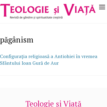
Navigare
Mergi la conţinutul principal
principală
păgânism
Configuraţia religioasă a Antiohiei în vremea
Sfântului Ioan Gură de Aur
Teologie și Viață