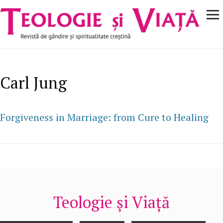
Navigare
Mergi la conţinutul principal
principală
Carl Jung
Forgiveness in Marriage: from Cure to Healing
Teologie și Viață