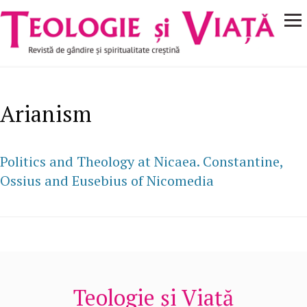
Navigare
Mergi la conţinutul principal
principală
Arianism
Politics and Theology at Nicaea. Constantine,
Ossius and Eusebius of Nicomedia
Teologie și Viață