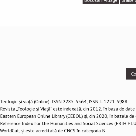
Botosani village
praise 
Footer
Co
menu
Teologie şi viaţă (Online): ISSN 2285-5564, ISSN-L 1221-5988
Revista „Teologie și Viață” este indexată, din 2012, în baza de date
Eastern European Online Library (CEEOL) și, din 2020, în bazele de
Reference Index for the Humanities and Social Sciences (ERIH PLU
WorldCat, și este acreditată de CNCS în categoria B