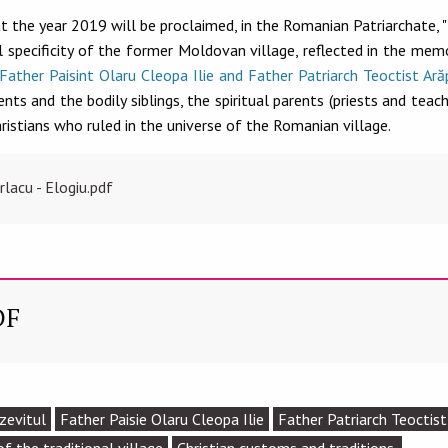
the year 2019 will be proclaimed, in the Romanian Patriarchate, "
itual specificity of the former Moldovan village, reflected in the 
ather Paisint Olaru Cleopa Ilie and Father Patriarch Teoctist Ar
ents and the bodily siblings, the spiritual parents (priests and tea
hristians who ruled in the universe of the Romanian village.
rlacu - Elogiu.pdf
DF
zevitul
Father Paisie Olaru Cleopa Ilie
Father Patriarch Teoctis