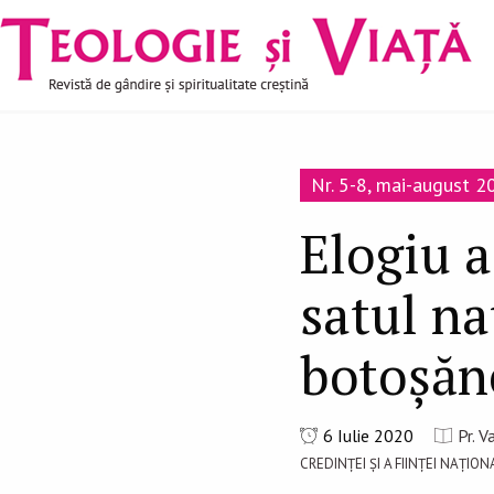
Navigare
Mergi la conţinutul principal
principală
Nr. 5-8, mai-august 2
Elogiu 
satul na
botoșăn
6 Iulie 2020
Pr. 
CREDINȚEI ȘI A FIINȚEI NAȚION