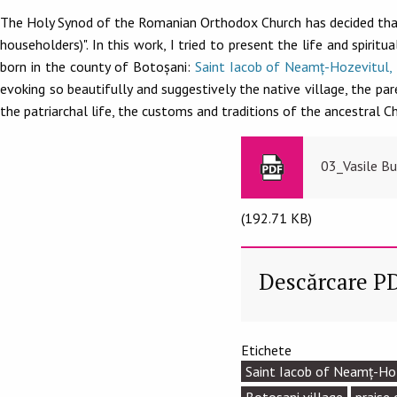
The Holy Synod of the Romanian Orthodox Church has decided that 
householders)". In this work, I tried to present the life and spir
born in the county of Botoșani:
Saint Iacob of Neamț-Hozevitul, F
evoking so beautifully and suggestively the native village, the par
the patriarchal life, the customs and traditions of the ancestral C
03_Vasile Bu
(192.71 KB)
Descărcare P
Etichete
Saint Iacob of Neamț-Ho