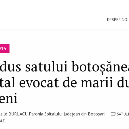
DESPRE NOI
019
adus satului botoșăn
tal evocat de marii d
eni
Vasile BURLACU Parohia Spitalului județean din Botoșani
SATUL 
ALE