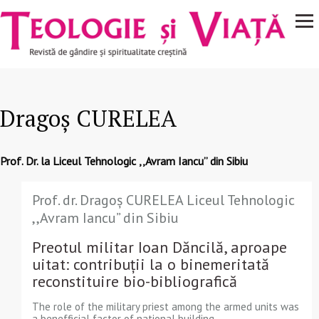
Navigare
Mergi la conţinutul principal
principală
Dragoș CURELEA
Prof. Dr. la Liceul Tehnologic ,,Avram Iancu” din Sibiu
Prof. dr. Dragoș CURELEA Liceul Tehnologic
,,Avram Iancu” din Sibiu
Preotul militar Ioan Dăncilă, aproape
uitat: contribuții la o binemeritată
reconstituire bio-bibliografică
The role of the military priest among the armed units was
a benefficial factor of national building...