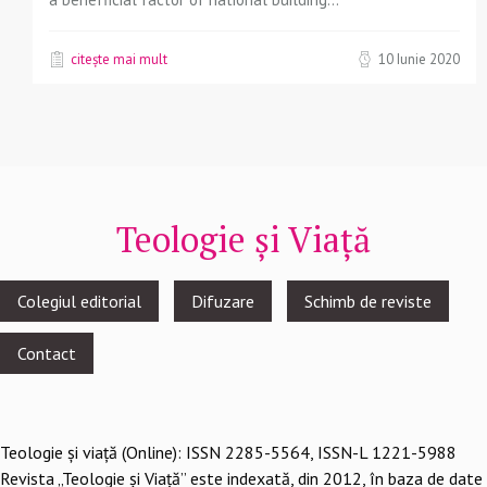
citește mai mult
10 Iunie 2020
Teologie și Viață
Footer
Colegiul editorial
Difuzare
Schimb de reviste
menu
Contact
Teologie şi viaţă (Online): ISSN 2285-5564, ISSN-L 1221-5988
Revista „Teologie și Viață” este indexată, din 2012, în baza de date