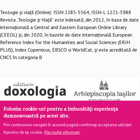
Teologie şi viaţă (Online): ISSN 2285-5564, ISSN-L 1221-5988
Revista „Teologie și Viață” este indexată, din 2012, în baza de date
internațională a Central and Eastern European Online Library
(CEEOL) și, din 2020, în bazele de date internațională European
Reference Index for the Humanities and Social Sciences (ERIH
PLUS), Index Copernicus, EBSCO si WorldCat, și este acreditată de
CNCS în categoria B
Folosim cookie-uri pentru a îmbunătăți experiența
dumneavoastră pe acest site.
Prin continuarea navigării în această pagină confirmați acceptarea utilizării
fișierelor de tip cookie.
Mai multe informații
Site realizat de
DOXOLOGIA MEDIA
, Arhiepiscopia Iașilor | ©