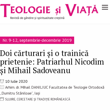
Navigare
Mergi la conţinutul principal
principală
Nr. 9-12, septembrie-decembrie 2019
Doi cărturari și o trainică
prietenie: Patriarhul Nicodim
și Mihail Sadoveanu
10 Iulie 2020
Arhim. dr. Mihail DANILIUC Facultatea de Teologie Ortodoxă
„Dumitru Stăniloae”, Iași
SLUJIRE, CERCETARE ȘI TRADIȚIE ROMÂNEASCĂ