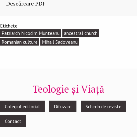
Descărcare PDF
Etichete
Patriarch Nicodim Munteanu
ancestral church
Romanian culture
Mihail Sadoveanu
Teologie și Viață
Footer
Colegiul editorial
Difuzare
Schimb de reviste
menu
Contact