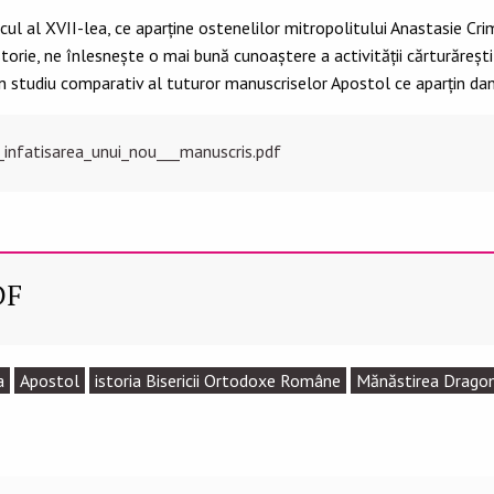
ul al XVII-lea, ce aparține ostenelilor mitropolitului Anastasie Cri
orie, ne înlesnește o mai bună cunoaștere a activității cărturărești 
 un studiu comparativ al tuturor manuscriselor Apostol ce aparțin dan
infatisarea_unui_nou___manuscris.pdf
DF
a
Apostol
istoria Bisericii Ortodoxe Române
Mănăstirea Drago