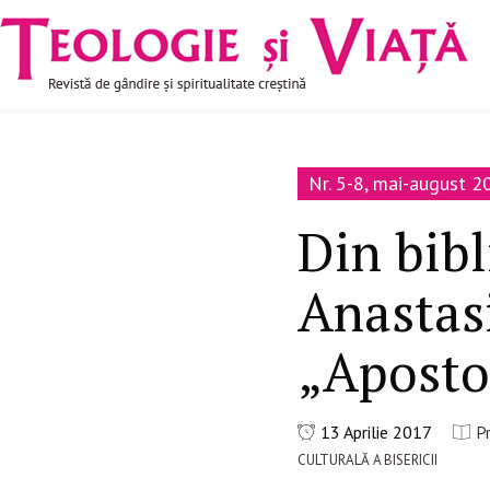
Navigare
Mergi la conţinutul principal
principală
Nr. 5-8, mai-august 2
Din bibl
Anastas
„Apostol
13 Aprilie 2017
P
CULTURALĂ A BISERICII