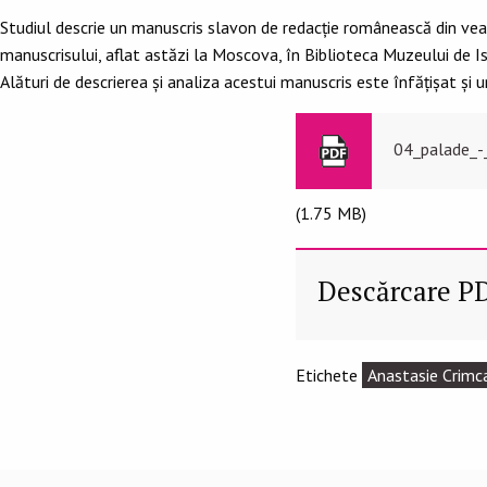
Studiul descrie un manuscris slavon de redacție românească din veac
manuscrisului, aflat astăzi la Moscova, în Biblioteca Muzeului de Ist
Alături de descrierea și analiza acestui manuscris este înfățișat și
04_palade_-_
(1.75 MB)
Descărcare P
Etichete
Anastasie Crimc