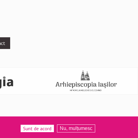
act
Sunt de acord
Nu, mulțumesc
ata.ro