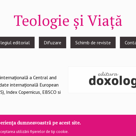
Teologie și Viață
legiul editorial
Difuzare
Schimb de reviste
Cont
 internațională a Central and
 date internațională European
S), Index Copernicus, EBSCO si
eriența dumneavoastră pe acest site.
realizat de
DOXOLOGIA MEDIA
, Arhiepiscopia Iașilor | ©
teologiesivi
eptarea utilizării fișierelor de tip cookie.