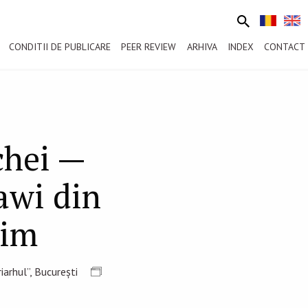
CONDITII DE PUBLICARE
PEER REVIEW
ARHIVA
INDEX
CONTACT
chei —
awi din
lim
arhul”, București