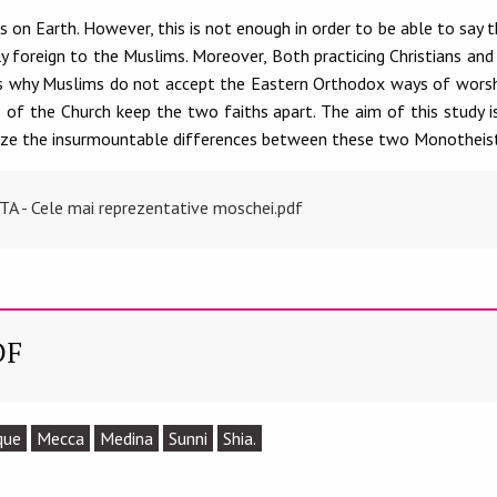
 on Earth. However, this is not enough in order to be able to say t
y foreign to the Muslims. Moreover, Both practicing Christians a
 is why Muslims do not accept the Eastern Orthodox ways of worshi
s of the Church keep the two faiths apart. The aim of this study i
size the insurmountable differences between these two Monotheisti
A - Cele mai reprezentative moschei.pdf
DF
que
Mecca
Medina
Sunni
Shia.