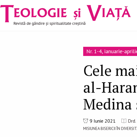
Navigare
Mergi la conţinutul principal
principală
Nr. 1-4, ianuarie-april
Cele ma
al-Hara
Medina ş
9 Iunie 2021
Drd.
MISIUNEA BISERICII ÎN DIVER