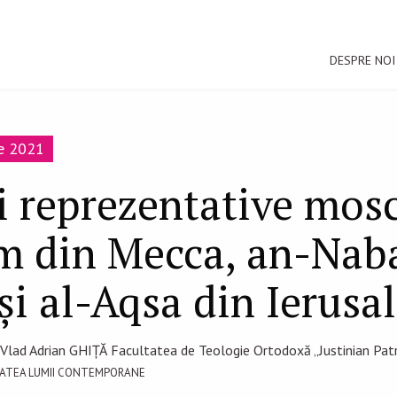
DESPRE NOI
ie 2021
i reprezentative mos
m din Mecca, an-Nab
i al-Aqsa din Ierusa
 Vlad Adrian GHIŢĂ Facultatea de Teologie Ortodoxă „Justinian Patri
SITATEA LUMII CONTEMPORANE