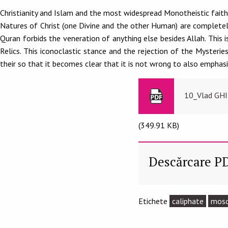
Christianity and Islam and the most widespread Monotheistic faiths
Natures of Christ (one Divine and the other Human) are completel
Quran forbids the veneration of anything else besides Allah. This
Relics. This iconoclastic stance and the rejection of the Mysterie
their so that it becomes clear that it is not wrong to also empha
10_Vlad GHIT
(349.91 KB)
Descărcare P
Etichete
caliphate
mos