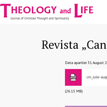
Navigare
Skip to main content
principală
Revista „Can
Data aparitiei
31 August 
cm_iulie-au
(26.15 MB)