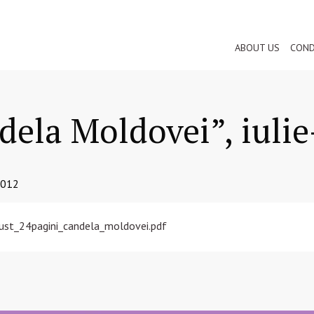
ABOUT US
COND
dela Moldovei”, iuli
2012
gust_24pagini_candela_moldovei.pdf